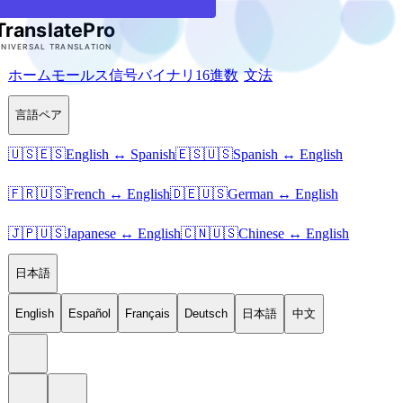
ホーム
モールス信号
バイナリ
16進数
文法
言語ペア
🇺🇸🇪🇸
English ↔ Spanish
🇪🇸🇺🇸
Spanish ↔ English
🇫🇷🇺🇸
French ↔ English
🇩🇪🇺🇸
German ↔ English
🇯🇵🇺🇸
Japanese ↔ English
🇨🇳🇺🇸
Chinese ↔ English
日本語
English
Español
Français
Deutsch
日本語
中文