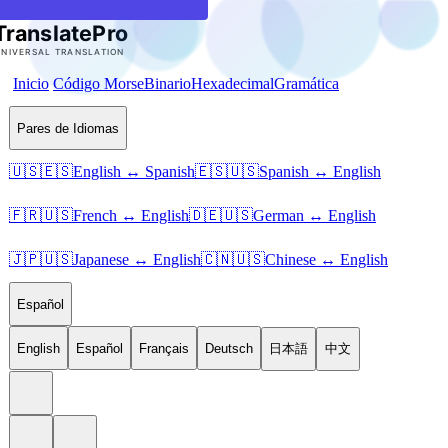
Inicio
Código Morse
Binario
Hexadecimal
Gramática
Pares de Idiomas
🇺🇸🇪🇸
English ↔ Spanish
🇪🇸🇺🇸
Spanish ↔ English
🇫🇷🇺🇸
French ↔ English
🇩🇪🇺🇸
German ↔ English
🇯🇵🇺🇸
Japanese ↔ English
🇨🇳🇺🇸
Chinese ↔ English
Español
English
Español
Français
Deutsch
日本語
中文