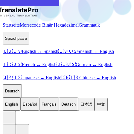
Startseite
Morsecode
Binär
Hexadezimal
Grammatik
Sprachpaare
🇺🇸🇪🇸
English ↔ Spanish
🇪🇸🇺🇸
Spanish ↔ English
🇫🇷🇺🇸
French ↔ English
🇩🇪🇺🇸
German ↔ English
🇯🇵🇺🇸
Japanese ↔ English
🇨🇳🇺🇸
Chinese ↔ English
Deutsch
English
Español
Français
Deutsch
日本語
中文