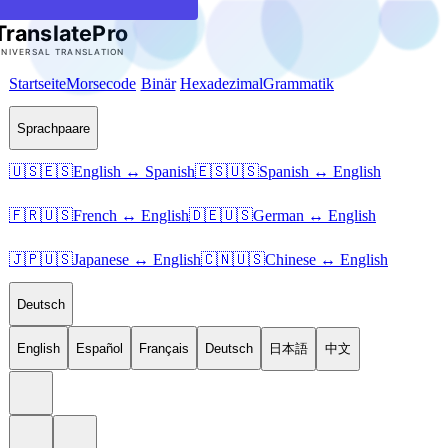
Startseite
Morsecode
Binär
Hexadezimal
Grammatik
Sprachpaare
🇺🇸🇪🇸
English ↔ Spanish
🇪🇸🇺🇸
Spanish ↔ English
🇫🇷🇺🇸
French ↔ English
🇩🇪🇺🇸
German ↔ English
🇯🇵🇺🇸
Japanese ↔ English
🇨🇳🇺🇸
Chinese ↔ English
Deutsch
English
Español
Français
Deutsch
日本語
中文