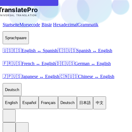
Startseite
Morsecode
Binär
Hexadezimal
Grammatik
Sprachpaare
🇺🇸🇪🇸
English ↔ Spanish
🇪🇸🇺🇸
Spanish ↔ English
🇫🇷🇺🇸
French ↔ English
🇩🇪🇺🇸
German ↔ English
🇯🇵🇺🇸
Japanese ↔ English
🇨🇳🇺🇸
Chinese ↔ English
Deutsch
English
Español
Français
Deutsch
日本語
中文