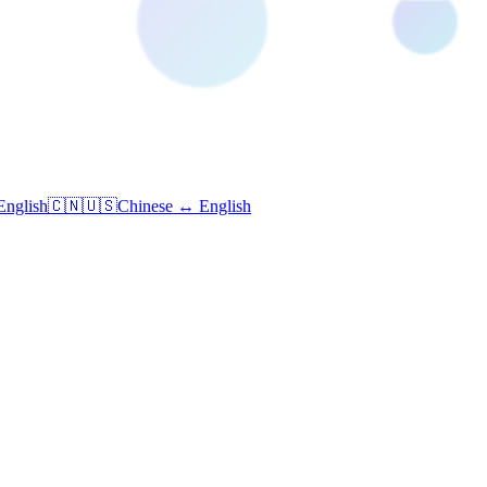
English
🇨🇳🇺🇸
Chinese ↔ English