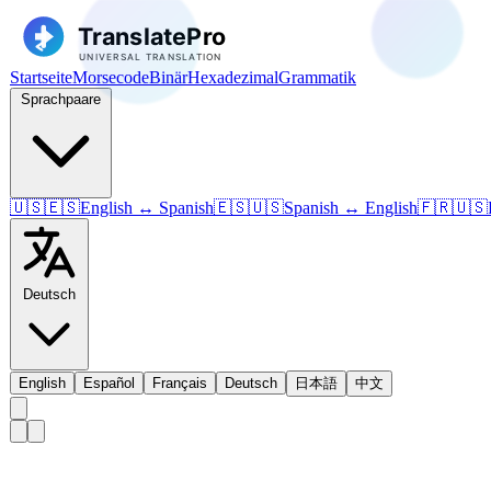
Startseite
Morsecode
Binär
Hexadezimal
Grammatik
Sprachpaare
🇺🇸🇪🇸
English ↔ Spanish
🇪🇸🇺🇸
Spanish ↔ English
🇫🇷🇺🇸
Deutsch
English
Español
Français
Deutsch
日本語
中文