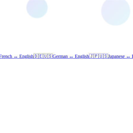
French ↔ English
🇩🇪🇺🇸
German ↔ English
🇯🇵🇺🇸
Japanese ↔ 